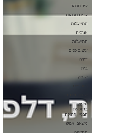
עיר חכמה
ערים חכמות
התייעלות
אנרגיה
התיעלות
עיצוב פנים
דירה
בית
שיפוץ
רטרופיט
שיפור מבנים
טיפול
בתופעת
הבניין החולה
משאבי אנוש
תחזוקה