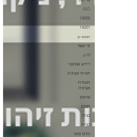
ISO
14000
14001
p-eser
פי עשר
p10
דירוג אנרגטי
תווית אנרגיה
תעודת
אנרגיה
שיפוץ
תכנון
בניה
בנייה
הדס פאר