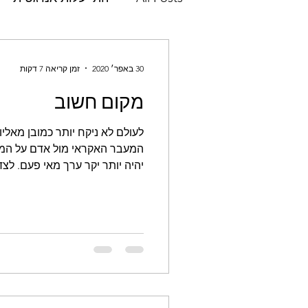
חדשנות
התיעלות אנרגטית
30 באפר׳ 2020
זמן קריאה 7 דקות
מקום חשוב
הערכת מחזור חיים
ניתוח 
לעולם לא ניקח יותר כמובן מאליו
המעבר האקראי מול אדם על המ
p10
דירוג אנרגטי
תוו
יהיה יותר יקר ערך מאי פעם. לצד.
הדס פאר