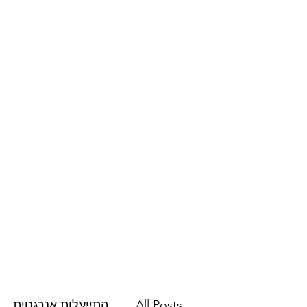
צרו קשר
פרסומים
השירותים שלנו
All Posts
התייעלות אנרגטית