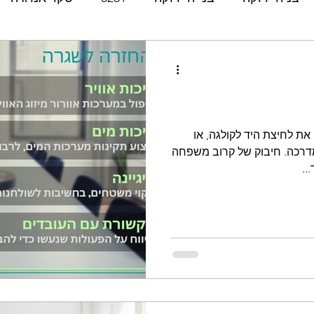
אנרגיה מתחדשת
החזר השקעה
ROI
LCA
מחזור חיים
צריכת
ISO
14000
14001
 את לחיצת היד לקולגה, או
דרכה. חיבוק של קרוב משפחה
ית אנרגיה
תעודת אנרגיה
שיפוץ
תכנון
בניה
..