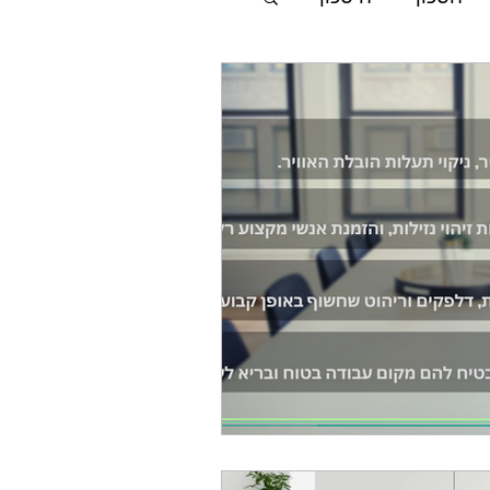
p-eser
פי עשר
בנייה