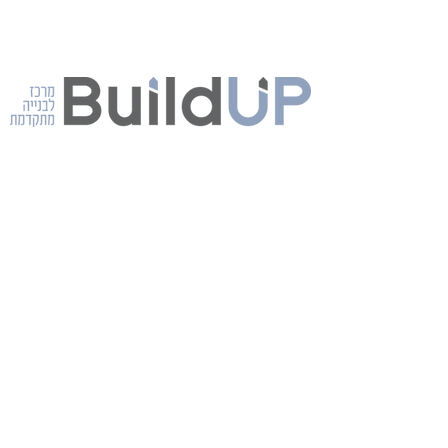
בילד-אפ