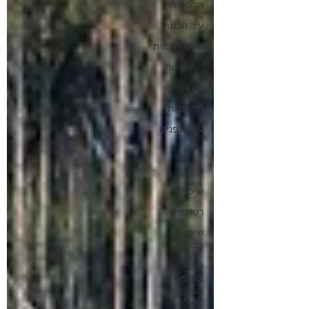
הדס פאר
עיר חכמה
ערים חכמות
התייעלות
אנרגיה
התיעלות
עיצוב פנים
דירה
בית
שיפוץ
רטרופיט
שיפור
מבנים
טיפול
בתופעת
הבניין
החולה