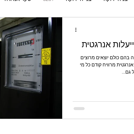
אנרגיה מתחדשת
החזר השקעה
ROI
LCA
ייעלות אנרגטית
מחזור חיים
צריכת
ISO
14000
14001
ה בהם כולם יוצאים מרוצים
אנרגטית מרוויח קודם כל מי
ית אנרגיה
תעודת אנרגיה
שיפוץ
תכנון
בניה
גם...