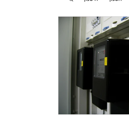
p-eser
פי עשר
בנייה