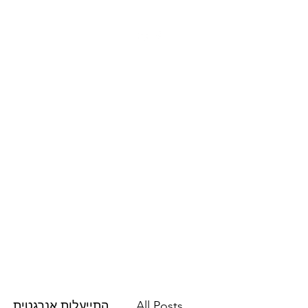
צרו קשר
פרסומים
השירותים שלנו
All Posts
התייעלות אנרגטית