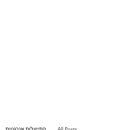
צרו קשר
פרסומים
השירותים שלנו
All Posts
התייעלות אנרגטית