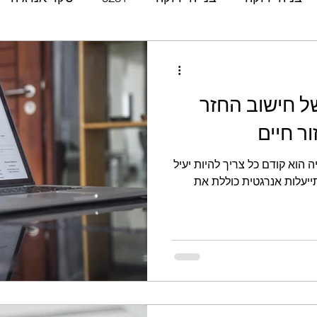
אנרגיה מתחדשת
החזר השקעה
ROI
LCA
 חישוב החזר
מחזור חיים
צריכת
ISO
14000
14001
ר חיים
ה הוא קודם כל צריך להיות יעיל
ית אנרגיה
תעודת אנרגיה
שיפוץ
תכנון
בניה
ייעלות אנרגטית כוללת את