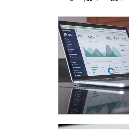
p-eser
פי עשר
בנייה